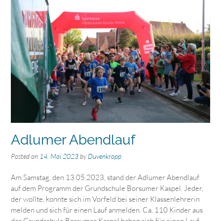
Adlumer Abendlauf
Posted on
14. Mai 2023
by
Duvenkropp
Am Samstag, den 13.05.2023, stand der Adlumer Abendlauf
auf dem Programm der Grundschule Borsumer Kaspel. Jeder,
der wollte, konnte sich im Vorfeld bei seiner Klassenlehrerin
melden und sich für einen Lauf anmelden. Ca. 110 Kinder aus
der Grundschule Borsumer Kaspel haben sich für einen Lauf