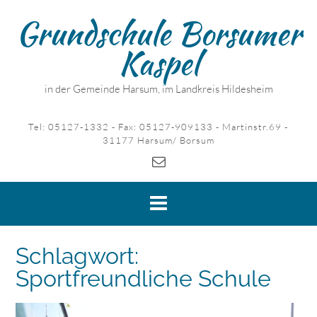
Skip
Grundschule Borsumer
to
content
Kaspel
in der Gemeinde Harsum, im Landkreis Hildesheim
Tel: 05127-1332 - Fax: 05127-909133 - Martinstr.69 -
31177 Harsum/ Borsum
Schlagwort:
Sportfreundliche Schule