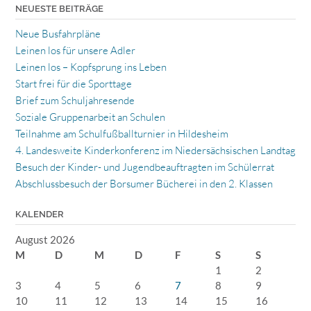
NEUESTE BEITRÄGE
Neue Busfahrpläne
Leinen los für unsere Adler
Leinen los – Kopfsprung ins Leben
Start frei für die Sporttage
Brief zum Schuljahresende
Soziale Gruppenarbeit an Schulen
Teilnahme am Schulfußballturnier in Hildesheim
4. Landesweite Kinderkonferenz im Niedersächsischen Landtag
Besuch der Kinder- und Jugendbeauftragten im Schülerrat
Abschlussbesuch der Borsumer Bücherei in den 2. Klassen
KALENDER
August 2026
M
D
M
D
F
S
S
1
2
3
4
5
6
7
8
9
10
11
12
13
14
15
16