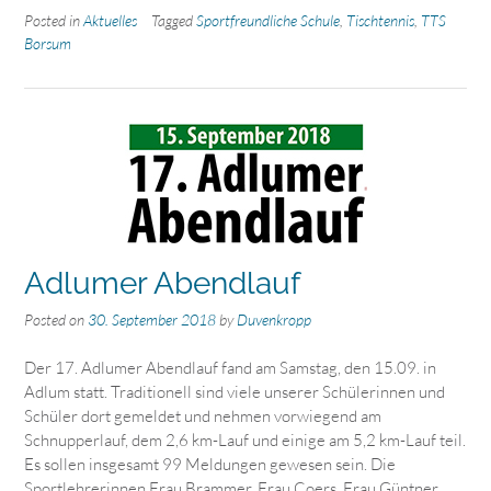
Posted in
Aktuelles
Tagged
Sportfreundliche Schule
,
Tischtennis
,
TTS
Borsum
Adlumer Abendlauf
Posted on
30. September 2018
by
Duvenkropp
Der 17. Adlumer Abendlauf fand am Samstag, den 15.09. in
Adlum statt. Traditionell sind viele unserer Schülerinnen und
Schüler dort gemeldet und nehmen vorwiegend am
Schnupperlauf, dem 2,6 km-Lauf und einige am 5,2 km-Lauf teil.
Es sollen insgesamt 99 Meldungen gewesen sein. Die
Sportlehrerinnen Frau Brammer, Frau Coers, Frau Güntner