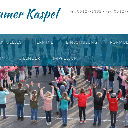
umer Kaspel
Tel: 05127-1332 - Fax: 05127
AKTUELLES
TERMINE
EINSCHULUNG
FORMUL
IN
KALENDER
IMPRESSUM