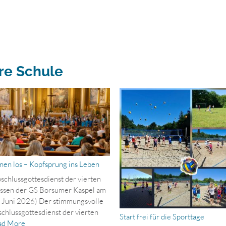
re Schule
nen los – Kopfsprung ins Leben
schlussgottesdienst der vierten
ssen der GS Borsumer Kaspel am
 Juni 2026) Der stimmungsvolle
chlussgottesdienst der vierten
Start frei für die Sporttage
ad More