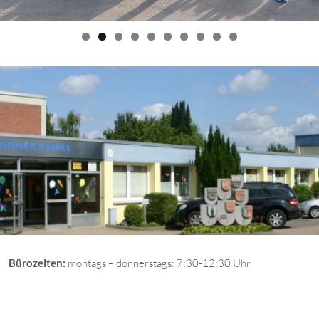
Bürozeiten:
montags – donnerstags: 7:30-12:30 Uhr
 69
sum