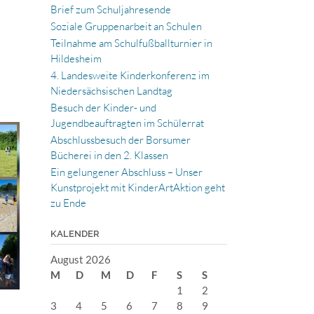
Brief zum Schuljahresende
Soziale Gruppenarbeit an Schulen
Teilnahme am Schulfußballturnier in
Hildesheim
4. Landesweite Kinderkonferenz im
Niedersächsischen Landtag
Besuch der Kinder- und
Jugendbeauftragten im Schülerrat
Abschlussbesuch der Borsumer
Bücherei in den 2. Klassen
Ein gelungener Abschluss – Unser
Kunstprojekt mit KinderArtAktion geht
zu Ende
KALENDER
August 2026
M
D
M
D
F
S
S
1
2
3
4
5
6
7
8
9