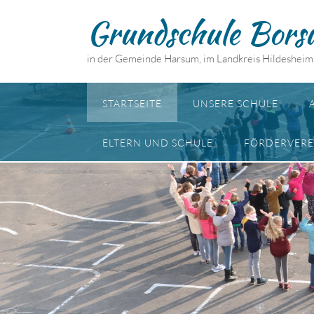
Skip
Grundschule Bors
to
content
in der Gemeinde Harsum, im Landkreis Hildesheim
STARTSEITE
UNSERE SCHULE
ELTERN UND SCHULE
FÖRDERVERE