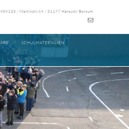
-909133 - Martinstr.69 - 31177 Harsum/ Borsum
ARE
SCHULMATERIALIEN