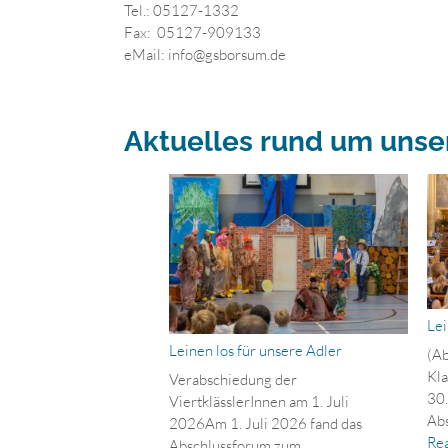
Tel.: 05127-1332
Fax: 05127-909133
eMail: info@gsborsum.de
Aktuelles rund um unse
Lei
Leinen los für unsere Adler
(Ab
Kla
Verabschiedung der
30.
ViertklässlerInnen am 1. Juli
Abs
2026Am 1. Juli 2026 fand das
Re
Abschlussforum zum