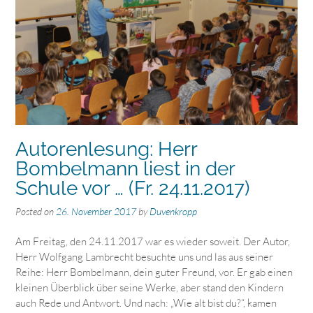
Autorenlesung: Herr
Bombelmann liest in der
Schule vor … (Fr. 24.11.2017)
Posted on
26. November 2017
by
Duvenkropp
Am Freitag, den 24.11.2017 war es wieder soweit. Der Autor,
Herr Wolfgang Lambrecht besuchte uns und las aus seiner
Reihe: Herr Bombelmann, dein guter Freund, vor. Er gab einen
kleinen Überblick über seine Werke, aber stand den Kindern
auch Rede und Antwort. Und nach: „Wie alt bist du?“, kamen