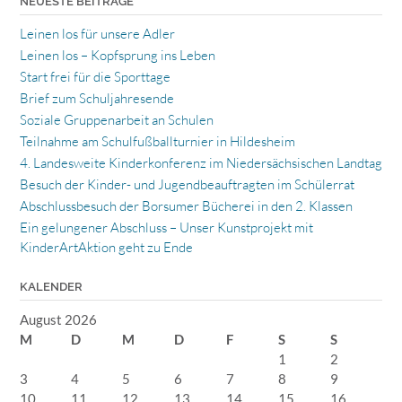
NEUESTE BEITRÄGE
Leinen los für unsere Adler
Leinen los – Kopfsprung ins Leben
Start frei für die Sporttage
Brief zum Schuljahresende
Soziale Gruppenarbeit an Schulen
Teilnahme am Schulfußballturnier in Hildesheim
4. Landesweite Kinderkonferenz im Niedersächsischen Landtag
Besuch der Kinder- und Jugendbeauftragten im Schülerrat
Abschlussbesuch der Borsumer Bücherei in den 2. Klassen
Ein gelungener Abschluss – Unser Kunstprojekt mit
KinderArtAktion geht zu Ende
KALENDER
August 2026
M
D
M
D
F
S
S
1
2
3
4
5
6
7
8
9
10
11
12
13
14
15
16