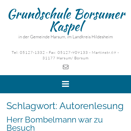
Skip
Grundschule Borsumer
to
content
Kaspel
in der Gemeinde Harsum, im Landkreis Hildesheim
Tel: 05127-1332 - Fax: 05127-909133 - Martinstr.69 -
31177 Harsum/ Borsum
Schlagwort:
Autorenlesung
Herr Bombelmann war zu
Besuch