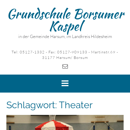
Skip
Grundschule Borsumer
to
content
Kaspel
in der Gemeinde Harsum, im Landkreis Hildesheim
Tel: 05127-1332 - Fax: 05127-909133 - Martinstr.69 -
31177 Harsum/ Borsum
Schlagwort:
Theater