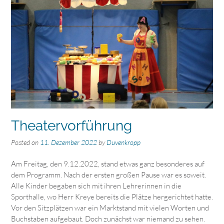
Theatervorführung
Posted on
11. Dezember 2022
by
Duvenkropp
Am Freitag, den 9.12.2022, stand etwas ganz besonderes auf
dem Programm. Nach der ersten großen Pause war es soweit.
Alle Kinder begaben sich mit ihren Lehrerinnen in die
Sporthalle, wo Herr Kreye bereits die Plätze hergerichtet hatte.
Vor den Sitzplätzen war ein Marktstand mit vielen Worten und
Buchstaben aufgebaut. Doch zunächst war niemand zu sehen.