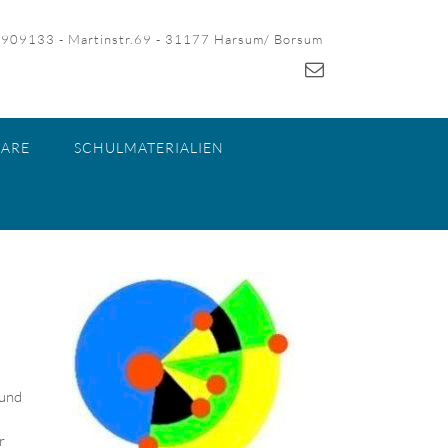
-909133 - Martinstr.69 - 31177 Harsum/ Borsum
ARE
SCHULMATERIALIEN
rund
r