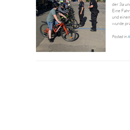
der 3a un
Eine Fahr
und einem
wurde pra
Posted in
A