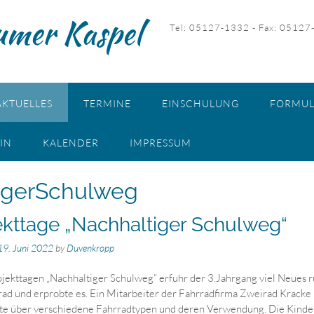
umer Kaspel
Tel: 05127-1332 - Fax: 05127
AKTUELLES
TERMINE
EINSCHULUNG
FORMUL
IN
KALENDER
IMPRESSUM
igerSchulweg
ekttage „Nachhaltiger Schulweg“
19. Juni 2022
by
Duvenkropp
ojekttagen „Nachhaltiger Schulweg“ erfuhr der 3.Jahrgang viel Neues 
ad und erprobte es. Ein Mitarbeiter der Fahrradfirma Zweirad Kracke
te über verschiedene Fahrradtypen und deren Verwendung. Die Kinde