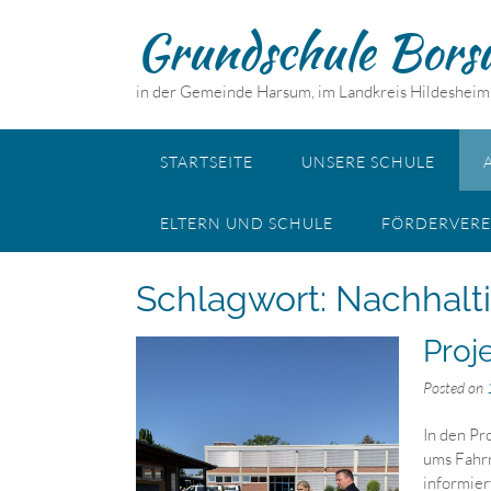
Skip
Grundschule Bors
to
content
in der Gemeinde Harsum, im Landkreis Hildesheim
STARTSEITE
UNSERE SCHULE
ELTERN UND SCHULE
FÖRDERVERE
Schlagwort:
Nachhalt
Proj
Posted on
In den Pr
ums Fahrr
informier