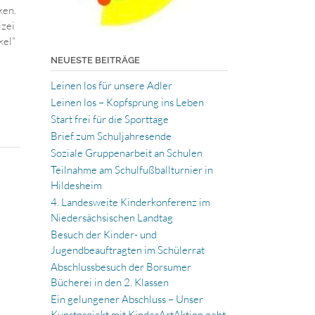
ken.
izei
kel“
NEUESTE BEITRÄGE
Leinen los für unsere Adler
Leinen los – Kopfsprung ins Leben
Start frei für die Sporttage
Brief zum Schuljahresende
Soziale Gruppenarbeit an Schulen
Teilnahme am Schulfußballturnier in
Hildesheim
4. Landesweite Kinderkonferenz im
Niedersächsischen Landtag
Besuch der Kinder- und
Jugendbeauftragten im Schülerrat
Abschlussbesuch der Borsumer
Bücherei in den 2. Klassen
Ein gelungener Abschluss – Unser
Kunstprojekt mit KinderArtAktion geht