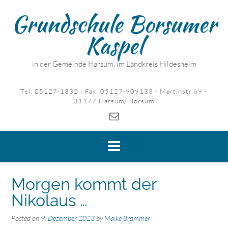
Skip
Grundschule Borsumer
to
content
Kaspel
in der Gemeinde Harsum, im Landkreis Hildesheim
Tel: 05127-1332 - Fax: 05127-909133 - Martinstr.69 -
31177 Harsum/ Borsum
Morgen kommt der
Nikolaus …
Posted on
9. Dezember 2023
by
Maike Brammer