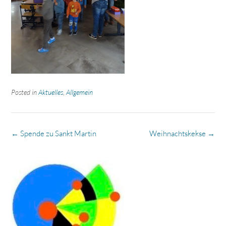
Posted in
Aktuelles
,
Allgemein
Post
←
Spende zu Sankt Martin
Weihnachtskekse
→
navigation