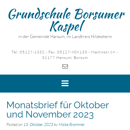
Skip
Grundschule Borsumer
to
content
Kaspel
in der Gemeinde Harsum, im Landkreis Hildesheim
Tel: 05127-1332 - Fax: 05127-909133 - Martinstr.69 -
31177 Harsum/ Borsum
Monatsbrief für Oktober
und November 2023
Posted on
13. Oktober 2023
by
Maike Brammer