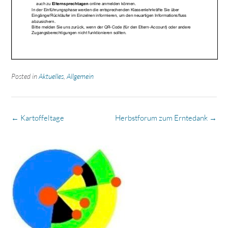
Posted in
Aktuelles
,
Allgemein
Post
←
Kartoffeltage
Herbstforum zum Erntedank
→
navigation