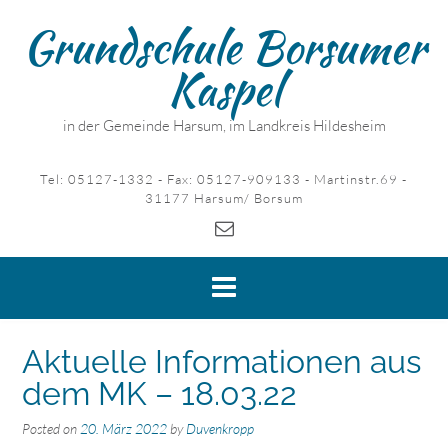
Skip
Grundschule Borsumer
to
content
Kaspel
in der Gemeinde Harsum, im Landkreis Hildesheim
Tel: 05127-1332 - Fax: 05127-909133 - Martinstr.69 -
31177 Harsum/ Borsum
Aktuelle Informationen aus
dem MK – 18.03.22
Posted on
20. März 2022
by
Duvenkropp