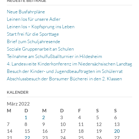
NEUESTE BEITRÄGE
Neue Busfahrpläne
Leinen los für unsere Adler
Leinen los – Kopfsprung ins Leben
Start frei für die Sporttage
Brief zum Schuljahresende
Soziale Gruppenarbeit an Schulen
Teilnahme am Schulfußballturnier in Hildesheim
4. Landesweite Kinderkonferenz im Niedersächsischen Landtag
Besuch der Kinder- und Jugendbeauftragten im Schülerrat
Abschlussbesuch der Borsumer Bücherei in den 2. Klassen
KALENDER
März 2022
M
D
M
D
F
S
S
1
2
3
4
5
6
7
8
9
10
11
12
13
14
15
16
17
18
19
20
21
22
23
24
25
26
27