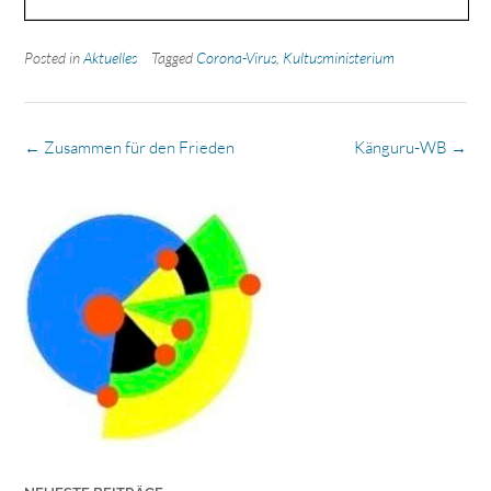
Posted in
Aktuelles
Tagged
Corona-Virus
,
Kultusministerium
Post
←
Zusammen für den Frieden
Känguru-WB
→
navigation