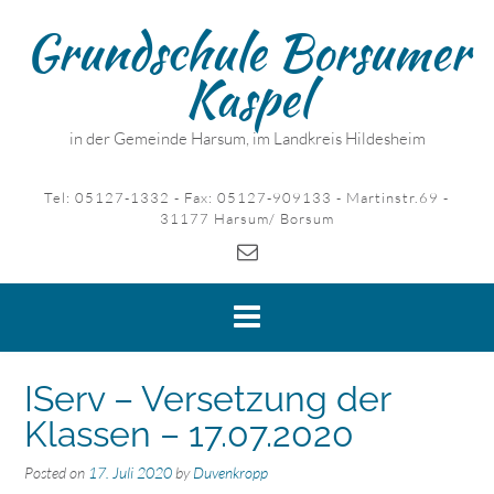
Skip
Grundschule Borsumer
to
content
Kaspel
in der Gemeinde Harsum, im Landkreis Hildesheim
Tel: 05127-1332 - Fax: 05127-909133 - Martinstr.69 -
31177 Harsum/ Borsum
IServ – Versetzung der
Klassen – 17.07.2020
Posted on
17. Juli 2020
by
Duvenkropp