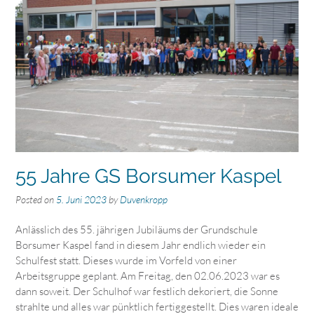
55 Jahre GS Borsumer Kaspel
Posted on
5. Juni 2023
by
Duvenkropp
Anlässlich des 55. jährigen Jubiläums der Grundschule
Borsumer Kaspel fand in diesem Jahr endlich wieder ein
Schulfest statt. Dieses wurde im Vorfeld von einer
Arbeitsgruppe geplant. Am Freitag, den 02.06.2023 war es
dann soweit. Der Schulhof war festlich dekoriert, die Sonne
strahlte und alles war pünktlich fertiggestellt. Dies waren ideale