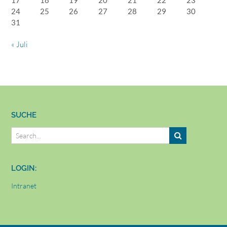
24
25
26
27
28
29
30
31
« Juli
SUCHE
LOGIN:
Intranet