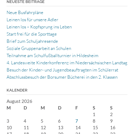
NEUESTE BEITRÄGE
Neue Busfahrpläne
Leinen los für unsere Adler
Leinen los – Kopfsprung ins Leben
Start frei für die Sporttage
Brief zum Schuljahresende
Soziale Gruppenarbeit an Schulen
Teilnahme am Schulfußballturnier in Hildesheim
4. Landesweite Kinderkonferenz im Niedersächsischen Landtag
Besuch der Kinder- und Jugendbeauftragten im Schülerrat
Abschlussbesuch der Borsumer Bücherei in den 2. Klassen
KALENDER
August 2026
M
D
M
D
F
S
S
1
2
3
4
5
6
7
8
9
10
11
12
13
14
15
16
17
18
19
20
21
22
23