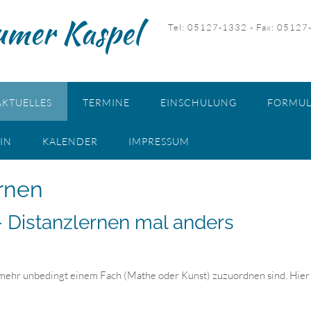
umer Kaspel
Tel: 05127-1332 - Fax: 05127
AKTUELLES
TERMINE
EINSCHULUNG
FORMUL
IN
KALENDER
IMPRESSUM
rnen
 Distanzlernen mal anders
ht mehr unbedingt einem Fach (Mathe oder Kunst) zuzuordnen sind. Hier