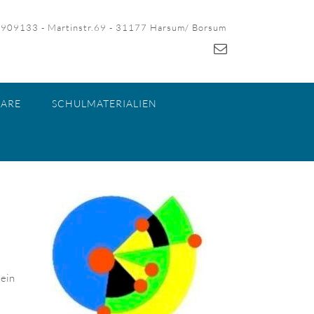
-909133 - Martinstr.69 - 31177 Harsum/ Borsum
ARE
SCHULMATERIALIEN
 ein