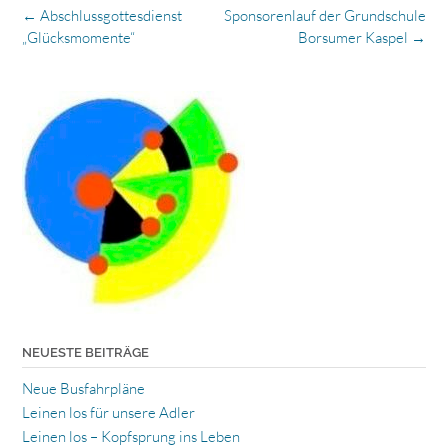
Post
←
Abschlussgottesdienst
Sponsorenlauf der Grundschule
navigation
„Glücksmomente“
Borsumer Kaspel
→
NEUESTE BEITRÄGE
Neue Busfahrpläne
Leinen los für unsere Adler
Leinen los – Kopfsprung ins Leben