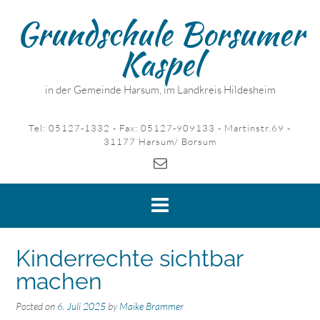
Skip
Grundschule Borsumer
to
content
Kaspel
in der Gemeinde Harsum, im Landkreis Hildesheim
Tel: 05127-1332 - Fax: 05127-909133 - Martinstr.69 -
31177 Harsum/ Borsum
Kinderrechte sichtbar
machen
Posted on
6. Juli 2025
by
Maike Brammer