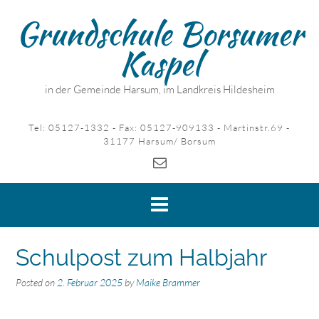
Skip
Grundschule Borsumer
to
content
Kaspel
in der Gemeinde Harsum, im Landkreis Hildesheim
Tel: 05127-1332 - Fax: 05127-909133 - Martinstr.69 -
31177 Harsum/ Borsum
Schulpost zum Halbjahr
Posted on
2. Februar 2025
by
Maike Brammer