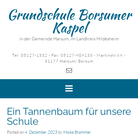
Skip
Grundschule Borsumer
to
content
Kaspel
in der Gemeinde Harsum, im Landkreis Hildesheim
Tel: 05127-1332 - Fax: 05127-909133 - Martinstr.69 -
31177 Harsum/ Borsum
Ein Tannenbaum für unsere
Schule
Posted on
4. Dezember 2023
by
Maike Brammer