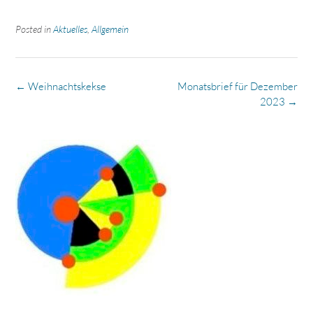
Posted in
Aktuelles
,
Allgemein
Post
←
Weihnachtskekse
Monatsbrief für Dezember
navigation
2023
→