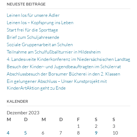
NEUESTE BEITRÄGE
Leinen los für unsere Adler
Leinen los – Kopfsprung ins Leben
Start frei für die Sporttage
Brief zum Schuljahresende
Soziale Gruppenarbeit an Schulen
Teilnahme am Schulfußballturnier in Hildesheim
4. Landesweite Kinderkonferenz im Niedersächsischen Landtag
Besuch der Kinder- und Jugendbeauftragten im Schülerrat
Abschlussbesuch der Borsumer Bücherei in den 2. Klassen
Ein gelungener Abschluss – Unser Kunstprojekt mit
KinderArtAktion geht zu Ende
KALENDER
Dezember 2023
M
D
M
D
F
S
S
1
2
3
4
5
6
7
8
9
10