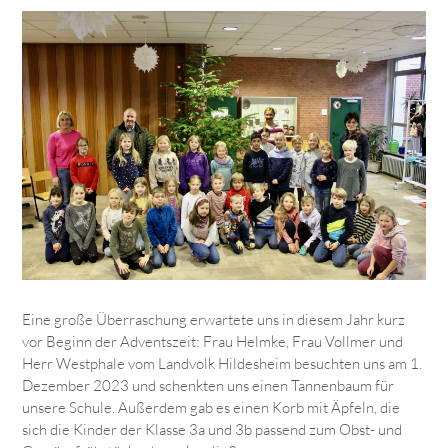
Eine große Überraschung erwartete uns in diesem Jahr kurz
vor Beginn der Adventszeit: Frau Helmke, Frau Vollmer und
Herr Westphale vom Landvolk Hildesheim besuchten uns am 1.
Dezember 2023 und schenkten uns einen Tannenbaum für
unsere Schule. Außerdem gab es einen Korb mit Äpfeln, die
sich die Kinder der Klasse 3a und 3b passend zum Obst- und