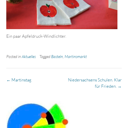
Ein paar Apfeldruck-Windlichter.
Posted in
Aktuelles
Tagged
Basteln
,
Martinsmarkt
Post
←
Martinstag
Niedersachsens Schulen. Klar
navigation
für Frieden.
→