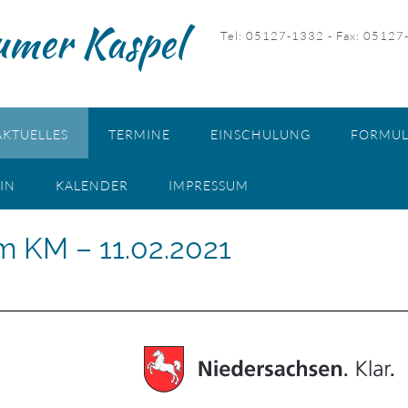
umer Kaspel
Tel: 05127-1332 - Fax: 05127
AKTUELLES
TERMINE
EINSCHULUNG
FORMUL
IN
KALENDER
IMPRESSUM
m KM – 11.02.2021