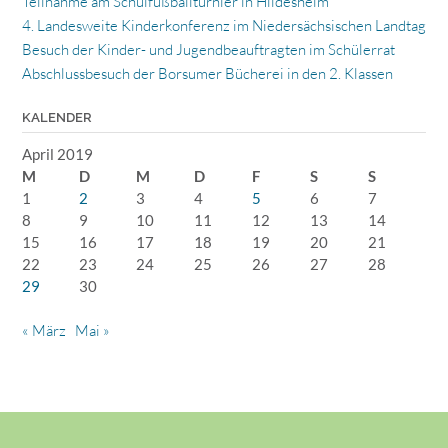
Teilnahme am Schulfußballturnier in Hildesheim
4. Landesweite Kinderkonferenz im Niedersächsischen Landtag
Besuch der Kinder- und Jugendbeauftragten im Schülerrat
Abschlussbesuch der Borsumer Bücherei in den 2. Klassen
KALENDER
April 2019
M
D
M
D
F
S
S
1
2
3
4
5
6
7
8
9
10
11
12
13
14
15
16
17
18
19
20
21
22
23
24
25
26
27
28
29
30
« März
Mai »