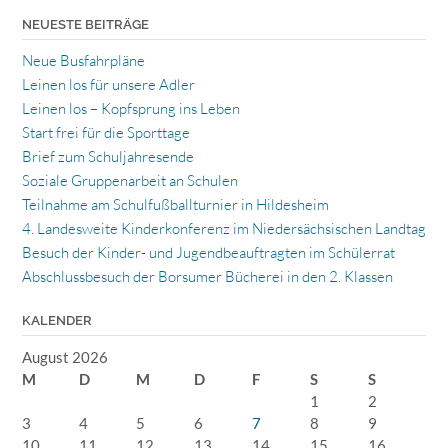
NEUESTE BEITRÄGE
Neue Busfahrpläne
Leinen los für unsere Adler
Leinen los – Kopfsprung ins Leben
Start frei für die Sporttage
Brief zum Schuljahresende
Soziale Gruppenarbeit an Schulen
Teilnahme am Schulfußballturnier in Hildesheim
4. Landesweite Kinderkonferenz im Niedersächsischen Landtag
Besuch der Kinder- und Jugendbeauftragten im Schülerrat
Abschlussbesuch der Borsumer Bücherei in den 2. Klassen
KALENDER
August 2026
M
D
M
D
F
S
S
1
2
3
4
5
6
7
8
9
10
11
12
13
14
15
16