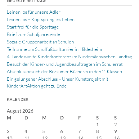
NEUESTE BEITRÄGE
Leinen los für unsere Adler
Leinen los – Kopfsprung ins Leben
Start frei für die Sporttage
Brief zum Schuljahresende
Soziale Gruppenarbeit an Schulen
Teilnahme am Schulfußballturnier in Hildesheim
4. Landesweite Kinderkonferenz im Niedersächsischen Landtag
Besuch der Kinder- und Jugendbeauftragten im Schülerrat
Abschlussbesuch der Borsumer Bücherei in den 2. Klassen
Ein gelungener Abschluss – Unser Kunstprojekt mit
KinderArtAktion geht zu Ende
KALENDER
August 2026
M
D
M
D
F
S
S
1
2
3
4
5
6
7
8
9
10
11
12
13
14
15
16