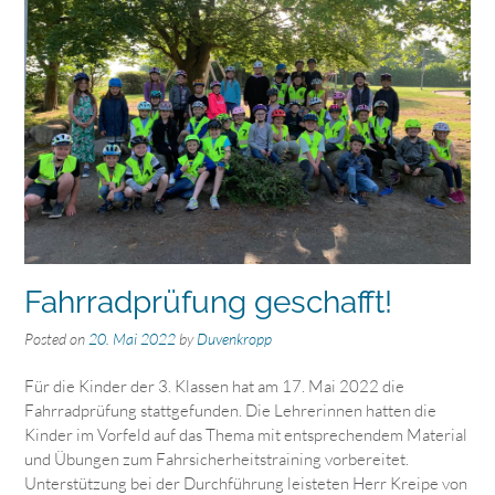
Fahrradprüfung geschafft!
Posted on
20. Mai 2022
by
Duvenkropp
Für die Kinder der 3. Klassen hat am 17. Mai 2022 die
Fahrradprüfung stattgefunden. Die Lehrerinnen hatten die
Kinder im Vorfeld auf das Thema mit entsprechendem Material
und Übungen zum Fahrsicherheitstraining vorbereitet.
Unterstützung bei der Durchführung leisteten Herr Kreipe von