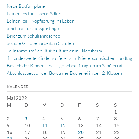
Neue Busfahrpläne
Leinen los für unsere Adler
Leinen los – Kopfsprung ins Leben
Start frei für die Sporttage
Brief zum Schuljahresende
Soziale Gruppenarbeit an Schulen
Teilnahme am Schulfußballturnier in Hildesheim
4. Landesweite Kinderkonferenz im Niedersächsischen Landtag
Besuch der Kinder- und Jugendbeauftragten im Schülerrat
Abschlussbesuch der Borsumer Bücherei in den 2. Klassen
KALENDER
Mai 2022
M
D
M
D
F
S
S
1
2
3
4
5
6
7
8
9
10
11
12
13
14
15
16
17
18
19
20
21
22
23
24
25
26
27
28
29