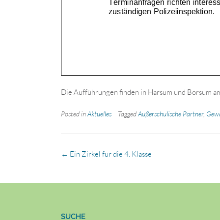
Die Aufführungen finden in Harsum und Borsum am
Posted in
Aktuelles
Tagged
Außerschulische Partner
,
Gewa
Post
←
Ein Zirkel für die 4. Klasse
navigation
SUCHE