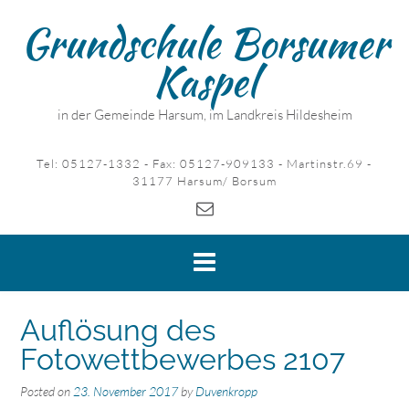
Skip
Grundschule Borsumer
to
content
Kaspel
in der Gemeinde Harsum, im Landkreis Hildesheim
Tel: 05127-1332 - Fax: 05127-909133 - Martinstr.69 -
31177 Harsum/ Borsum
Auflösung des
Fotowettbewerbes 2107
Posted on
23. November 2017
by
Duvenkropp