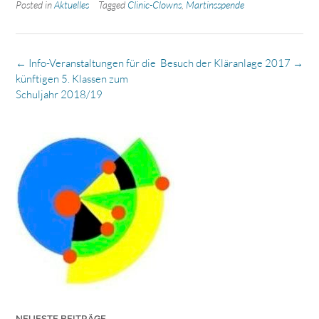
Posted in
Aktuelles
Tagged
Clinic-Clowns
,
Martinsspende
Post
←
Info-Veranstaltungen für die
Besuch der Kläranlage 2017
→
navigation
künftigen 5. Klassen zum
Schuljahr 2018/19
NEUESTE BEITRÄGE