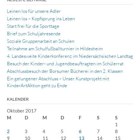
Leinen los für unsere Adler
Leinen los – Kopfsprung ins Leben
Start frei für die Sporttage
Brief zum Schuljahresende
Soziale Gruppenarbeit an Schulen
Teilnahme am Schulfußballturnier in Hildesheim
4. Landesweite Kinderkonferenz im Niedersächsischen Landtag
Besuch der Kinder- und Jugendbeauftragten im Schülerrat
Abschlussbesuch der Borsumer Bücherei in den 2. Klassen
Ein gelungener Abschluss – Unser Kunstprojekt mit
KinderArtAktion geht zu Ende
KALENDER
Oktober 2017
M
D
M
D
F
S
S
1
2
3
4
5
6
7
8
9
10
11
12
13
14
15