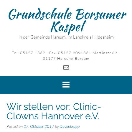
Skip
Grundschule Borsumer
to
content
Kaspel
in der Gemeinde Harsum, im Landkreis Hildesheim
Tel: 05127-1332 - Fax: 05127-909133 - Martinstr.69 -
31177 Harsum/ Borsum
Wir stellen vor: Clinic-
Clowns Hannover e.V.
Posted on
27. Oktober 2017
by
Duvenkropp